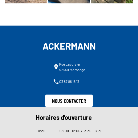
ACKERMANN
Rue Lavoisier
57340 Morhange
03 87 86 16 13
NOUS CONTACTER
Horaires d'ouverture
Lundi
08
:
00 - 12
:
00 / 13
:
30 - 17
:
30