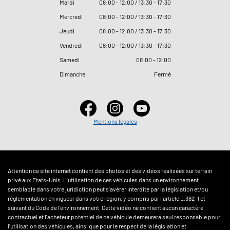
Mardi
08
:
00 - 12
:
00 / 13
:
30 - 17
:
30
Mercredi
08
:
00 - 12
:
00 / 13
:
30 - 17
:
30
Jeudi
08
:
00 - 12
:
00 / 13
:
30 - 17
:
30
Vendredi
08
:
00 - 12
:
00 / 13
:
30 - 17
:
30
Samedi
08
:
00 - 12
:
00
Dimanche
Fermé
Mentions légales
Attention ce site internet contient des photos et des vidéos réalisées sur terrain
privé aux Etats-Unis. L'utilisation de ces véhicules dans un environnement
semblable dans votre juridiction peut s'avérer interdite par la législation et/ou
réglementation en vigueur dans votre région, y compris par l'article L.362-1 et
suivant du Code de l'environnement. Cette vidéo ne contient aucun caractère
contractuel et l'acheteur potentiel de ce véhicule demeurera seul responsable pour
l'utilisation des véhicules, ainsi que pour le respect de la législation et