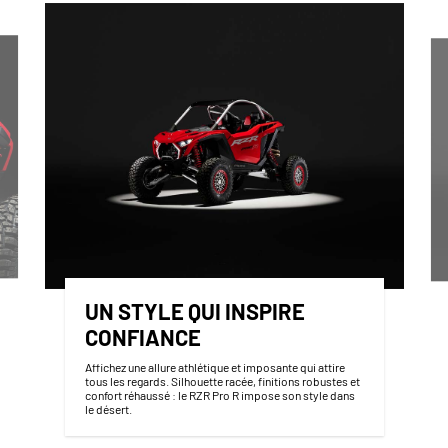
UN STYLE QUI INSPIRE
CONFIANCE
Affichez une allure athlétique et imposante qui attire
tous les regards. Silhouette racée, finitions robustes et
confort réhaussé : le RZR Pro R impose son style dans
le désert.