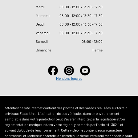
Mardi
08
:
00 - 12
:
00 / 13
:
30 - 17
:
30
Mercredi
08
:
00 - 12
:
00 / 13
:
30 - 17
:
30
Jeudi
08
:
00 - 12
:
00 / 13
:
30 - 17
:
30
Vendredi
08
:
00 - 12
:
00 / 13
:
30 - 17
:
30
Samedi
08
:
00 - 12
:
00
Dimanche
Fermé
Mentions légales
Attention ce site internet contient des photos et des vidéos réalisées sur terrain
privé aux Etats-Unis. L'utilisation de ces véhicules dans un environnement
semblable dans votre juridiction peut s'avérer interdite par la législation et/ou
réglementation en vigueur dans votre région, y compris par l'article L.362-1 et
suivant du Code de l'environnement. Cette vidéo ne contient aucun caractère
contractuel et l'acheteur potentiel de ce véhicule demeurera seul responsable pour