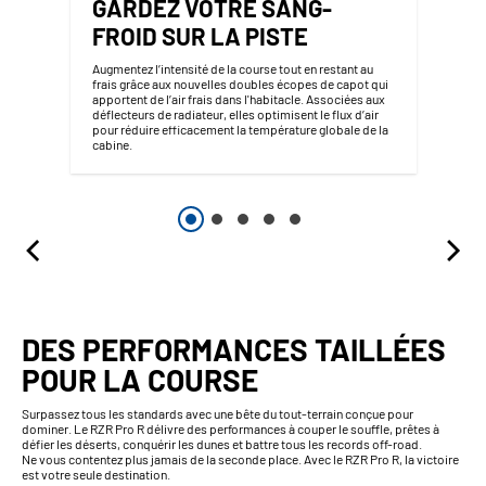
GARDEZ VOTRE SANG-
FROID SUR LA PISTE
Augmentez l’intensité de la course tout en restant au
frais grâce aux nouvelles doubles écopes de capot qui
apportent de l’air frais dans l'habitacle. Associées aux
déflecteurs de radiateur, elles optimisent le flux d’air
pour réduire efficacement la température globale de la
cabine.
DES PERFORMANCES TAILLÉES
POUR LA COURSE
Surpassez tous les standards avec une bête du tout-terrain conçue pour
dominer. Le RZR Pro R délivre des performances à couper le souffle, prêtes à
défier les déserts, conquérir les dunes et battre tous les records off-road.
Ne vous contentez plus jamais de la seconde place. Avec le RZR Pro R, la victoire
est votre seule destination.