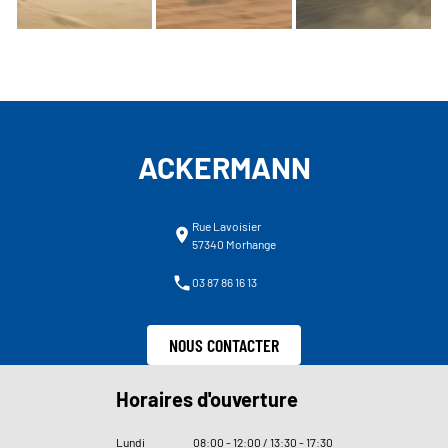
ACKERMANN
Rue Lavoisier
57340 Morhange
03 87 86 16 13
NOUS CONTACTER
Horaires d'ouverture
Lundi
08
:
00 - 12
:
00 / 13
:
30 - 17
:
30