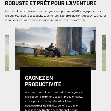
ROBUSTE ET PRÊT POUR L’AVENTURE
Affrontez les chemins avec audace grâce au Sportsman 570, conçu pour offrir
résistance, fiabilité et capacité tout-terrain. Explorez plus loin, découvrez plus, et
repoussez les limites avec une machine qui ne recule devant rien.
GAGNEZ EN
PRODUCTIVITÉ
Accomplissez plus en moins de temps grâce à
une capacité de remorquage impressionnante,
idéale pour les charges lourdes. Et avec le
nouveau treuil de 1 588 kg, bénéficiez d’une
puissance de traction exceptionnelle pour