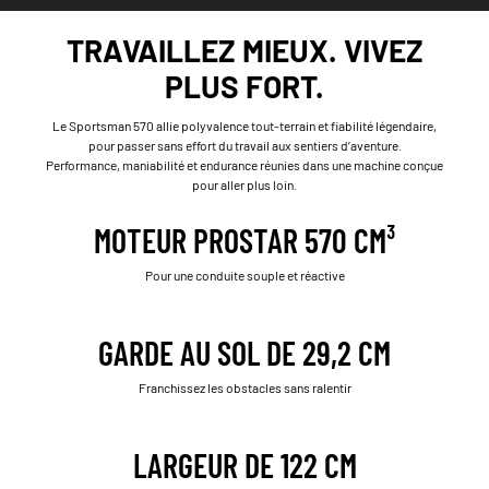
TRAVAILLEZ MIEUX. VIVEZ
PLUS FORT.
Le Sportsman 570 allie polyvalence tout-terrain et fiabilité légendaire,
pour passer sans effort du travail aux sentiers d’aventure.
Performance, maniabilité et endurance réunies dans une machine conçue
pour aller plus loin.
MOTEUR PROSTAR 570 CM³
Pour une conduite souple et réactive
GARDE AU SOL DE 29,2 CM
Franchissez les obstacles sans ralentir
LARGEUR DE 122 CM