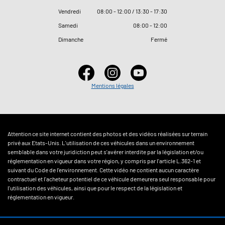
Vendredi
08
:
00 - 12
:
00 / 13
:
30 - 17
:
30
Samedi
08
:
00 - 12
:
00
Dimanche
Fermé
Mentions légales
Attention ce site internet contient des photos et des vidéos réalisées sur terrain
privé aux Etats-Unis. L'utilisation de ces véhicules dans un environnement
semblable dans votre juridiction peut s'avérer interdite par la législation et/ou
réglementation en vigueur dans votre région, y compris par l'article L.362-1 et
suivant du Code de l'environnement. Cette vidéo ne contient aucun caractère
contractuel et l'acheteur potentiel de ce véhicule demeurera seul responsable pour
l'utilisation des véhicules, ainsi que pour le respect de la législation et
réglementation en vigueur.