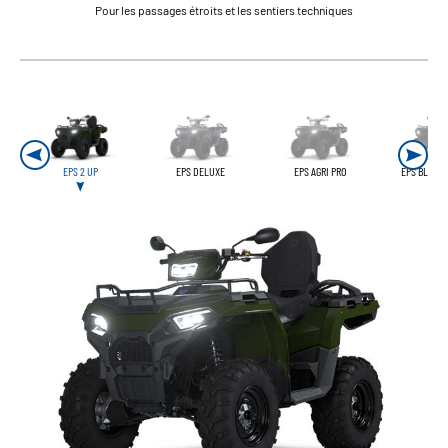
Pour les passages étroits et les sentiers techniques
EPS 2 UP
EPS DELUXE
EPS AGRI PRO
EPS BLACK 