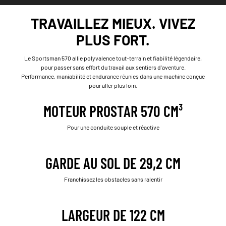
TRAVAILLEZ MIEUX. VIVEZ
PLUS FORT.
Le Sportsman 570 allie polyvalence tout-terrain et fiabilité légendaire,
pour passer sans effort du travail aux sentiers d’aventure.
Performance, maniabilité et endurance réunies dans une machine conçue
pour aller plus loin.
MOTEUR PROSTAR 570 CM³
Pour une conduite souple et réactive
GARDE AU SOL DE 29,2 CM
Franchissez les obstacles sans ralentir
LARGEUR DE 122 CM