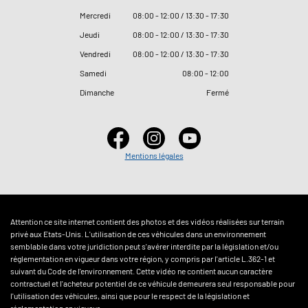
Mercredi
08
:
00 - 12
:
00 / 13
:
30 - 17
:
30
Jeudi
08
:
00 - 12
:
00 / 13
:
30 - 17
:
30
Vendredi
08
:
00 - 12
:
00 / 13
:
30 - 17
:
30
Samedi
08
:
00 - 12
:
00
Dimanche
Fermé
Mentions légales
Attention ce site internet contient des photos et des vidéos réalisées sur terrain
privé aux Etats-Unis. L'utilisation de ces véhicules dans un environnement
semblable dans votre juridiction peut s'avérer interdite par la législation et/ou
réglementation en vigueur dans votre région, y compris par l'article L.362-1 et
suivant du Code de l'environnement. Cette vidéo ne contient aucun caractère
contractuel et l'acheteur potentiel de ce véhicule demeurera seul responsable pour
l'utilisation des véhicules, ainsi que pour le respect de la législation et
réglementation en vigueur.