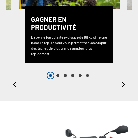
GAGNER EN
PRODUCTIVITÉ
La benne basculante exclusive de 181 kg offre une
bascule rapide pour vous permettre d’accomplir
des tâches de plus grande ampleur plus
rapidement.