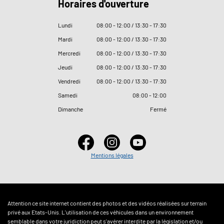
Horaires d'ouverture
Lundi
08
:
00 - 12
:
00 / 13
:
30 - 17
:
30
Mardi
08
:
00 - 12
:
00 / 13
:
30 - 17
:
30
Mercredi
08
:
00 - 12
:
00 / 13
:
30 - 17
:
30
Jeudi
08
:
00 - 12
:
00 / 13
:
30 - 17
:
30
Vendredi
08
:
00 - 12
:
00 / 13
:
30 - 17
:
30
Samedi
08
:
00 - 12
:
00
Dimanche
Fermé
Mentions légales
Attention ce site internet contient des photos et des vidéos réalisées sur terrain
privé aux Etats-Unis. L'utilisation de ces véhicules dans un environnement
semblable dans votre juridiction peut s'avérer interdite par la législation et/ou