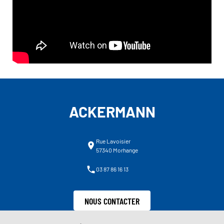
ACKERMANN
Rue Lavoisier
57340 Morhange
03 87 86 16 13
NOUS CONTACTER