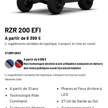
RZR 200 EFI
A partir de
6 399 €
(+ suppléments variables de logistique, transport et mise en route)
STORM GRAY
A partir de 6 399 €
Non homologué destiné à une utilisation exclusive en dehors
des voies publiques ouvertes à la circulation
(+ suppléments variables de logistique, transport et mise en route)
Garantie 2 ans
A partir de 10 ans
Phares et Feux Arrière à
LED
Technologie Ride
Command
27 cm de Garde au Sol
Technologie "Helmet
Suspension avant à