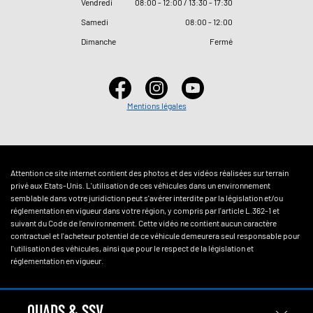
Vendredi
08
:
00 - 12
:
00 / 13
:
30 - 17
:
30
Samedi
08
:
00 - 12
:
00
Dimanche
Fermé
Mentions légales
Attention ce site internet contient des photos et des vidéos réalisées sur terrain
privé aux Etats-Unis. L'utilisation de ces véhicules dans un environnement
semblable dans votre juridiction peut s'avérer interdite par la législation et/ou
réglementation en vigueur dans votre région, y compris par l'article L.362-1 et
suivant du Code de l'environnement. Cette vidéo ne contient aucun caractère
contractuel et l'acheteur potentiel de ce véhicule demeurera seul responsable pour
l'utilisation des véhicules, ainsi que pour le respect de la législation et
réglementation en vigueur.
QUADS & SSV