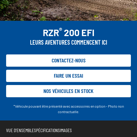
®
RZR
200 EFI
LEURS AVENTURES COMMENCENT ICI
CONTACTEZ-NOUS
FAIRE UN ESSAI
NOS VÉHICULES EN STOCK
*Véhicule pouvant être présenté avec accessoires en option - Photo non
contractuelle.
VUE D'ENSEMBLE
SPÉCIFICATIONS
IMAGES