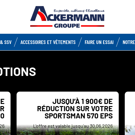
& SSV
ACCESSOIRES ET VÊTEMENTS
FAIRE UN ESSAI
NOTRE
OTIONS
DE
JUSQU’À 1 900€ DE
ZR
RÉDUCTION SUR VOTRE
00
SPORTSMAN 570 EPS
026
L'offre est valable jusqu'au 30.06.2026